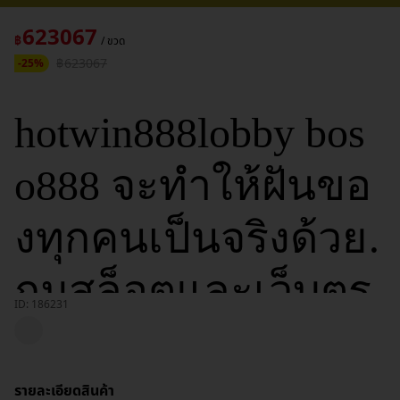
623067
฿
/ ขวด
฿
623067
-25%
hotwin888lobby bos
o888 จะทำให้ฝันขอ
งทุกคนเป็นจริงด้วยเ
กมสล็อตและเว็บตร
ID: 186231
งสุดล้ำ EWallet เปิด
ใหม่ ไม่มีขั้นต่ำ
รายละเอียดสินค้า