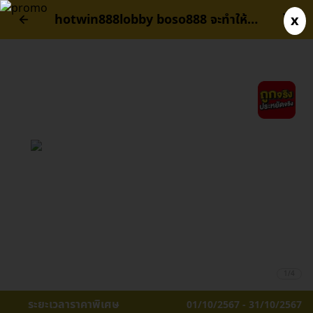
hotwin888lobby boso888 จะทำให้ฝัน
x
ของทุกคนเป็นจริงด้วยเกมสล็อตและเว็บ
ตรงสุดล้ำ EWallet เปิดใหม่ ไม่มีขั้นต่ำ
1/4
ระยะเวลาราคาพิเศษ
01/10/2567 - 31/10/2567